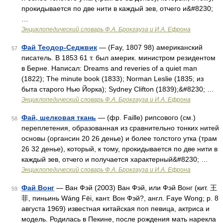
прокидывается по две нити в каждый зев, отчего и&#8230;
…
Энциклопедический словарь Ф.А. Брокгауза и И.А. Ефрона
Фай Теодор-Седжвик
— (Fay, 1807 98) американский
57
писатель. В 1853 61 т. был америк. министром резидентом
в Берне. Написал: Dreams and reveries of a quiet man
(1822); The minute book (1833); Norman Leslie (1835; из
быта старого Нью Йорка); Sydney Clifton (1839);&#8230; …
Энциклопедический словарь Ф.А. Брокгауза и И.А. Ефрона
Фай, шелковая ткань
— (фр. Faille) рипсового (см.)
58
переплетения, образованная из сравнительно тонких нитей
основы (органсин 20 26 денье) и более толстого утка (трам
26 32 денье), который, к тому, прокидывается по две нити в
каждый зев, отчего и получается характерный&#8230; …
Энциклопедический словарь Ф.А. Брокгауза и И.А. Ефрона
Фай Вонг
— Ван Фэй (2003) Ван Фэй, или Фэй Вонг (кит. 王
59
菲, пиньинь Wáng Fēi, кант. Вон Фэй?, англ. Faye Wong; р. 8
августа 1969) известная китайская поп певица, актриса и
модель. Родилась в Пекине, после рождения мать нарекла