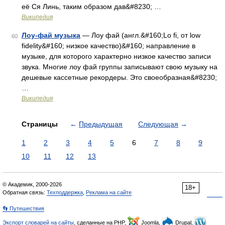
её Ся Линь, таким образом дав&#8230; …
Википедия
Лоу-фай музыка
— Лоу фай (англ.&#160;Lo fi, от low
60
fidelity&#160; низкое качество)&#160; направление в
музыке, для которого характерно низкое качество записи
звука. Многие лоу фай группы записывают свою музыку на
дешевые кассетные рекордеры. Это своеобразная&#8230;
…
Википедия
Страницы
←
Предыдущая
Следующая
→
1
2
3
4
5
6
7
8
9
10
11
12
13
© Академик, 2000-2026
18+
Обратная связь:
Техподдержка
,
Реклама на сайте
👣 Путешествия
Экспорт словарей на сайты
, сделанные на PHP,
Joomla,
Drupal,