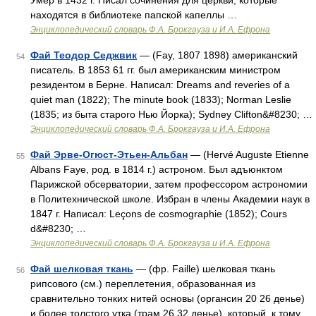
Умер в 1432 г. Писал сочинения для церкви, которые
находятся в библиотеке папской капеллы …
Энциклопедический словарь Ф.А. Брокгауза и И.А. Ефрона
Фай Теодор Седжвик
— (Fay, 1807 1898) американский
54
писатель. В 1853 61 гг. был американским министром
резидентом в Берне. Написал: Dreams and reveries of a
quiet man (1822); The minute book (1833); Norman Leslie
(1835; из быта старого Нью Йорка); Sydney Clifton&#8230; …
Энциклопедический словарь Ф.А. Брокгауза и И.А. Ефрона
Фай Эрве-Огюст-Этьен-Альбан
— (Hervé Auguste Etienne
55
Albans Faye, род. в 1814 г.) астроном. Был адъюнктом
Парижской обсерватории, затем профессором астрономии
в Политехнической школе. Избран в члены Академии наук в
1847 г. Написал: Leçons de cosmographie (1852); Cours
d&#8230; …
Энциклопедический словарь Ф.А. Брокгауза и И.А. Ефрона
Фай шелковая ткань
— (фр. Faille) шелковая ткань
56
рипсового (см.) переплетения, образованная из
сравнительно тонких нитей основы (органсин 20 26 денье)
и более толстого утка (трам 26 32 денье), который, к тому,