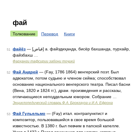
фай
Толкование
Перевод
Книги
файёз
— [فياض] а. файздиҳанда, бисёр бахшанда, пурхайр,
51
файзбахш …
Фарҳанги тафсирии забони тоҷикӣ
Фай Андрей
— (Fay, 1786 1864) венгерский поэт. Был
52
адвокатом, потом судьею и членом сейма; способствовал
основанию национального венгерского театра. Писал басни
(Вена, 1820 и 1824 гг.), драм. произведения и рассказы,
отличающиеся неподдельным юмором. Собрание …
Энциклопедический словарь Ф.А. Брокгауза и И.А. Ефрона
Фай Гульельмо
— (Fay) итал. контрапунктист и
53
композитор, пользовавшийся в свое время большой
известностью. В 1380 г. был певчим в папской капелле.